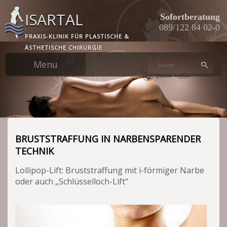
Skip
ISARTAL
to
Sofortberatung
main
089/122 84 02-0
PRAXIS-KLINIK FÜR PLASTISCHE &
content
ÄSTHETISCHE CHIRURGIE
BRUSTSTRAFFUNG IN NARBENSPARENDER
TECHNIK
Lollipop-Lift: Bruststraffung mit i-förmiger Narbe
oder auch „Schlüsselloch-Lift“