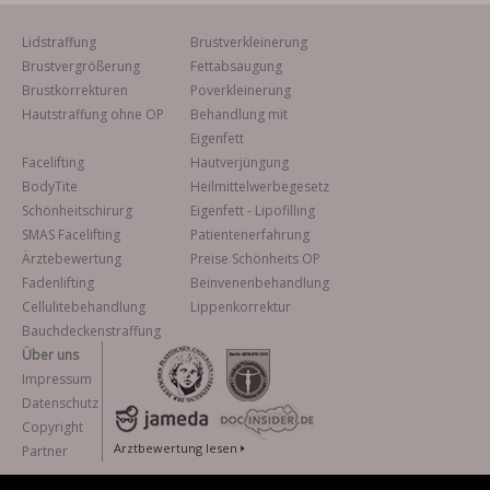
Lidstraffung
Brustverkleinerung
Brustvergrößerung
Fettabsaugung
Brustkorrekturen
Poverkleinerung
Hautstraffung ohne OP
Behandlung mit
Eigenfett
Facelifting
Hautverjüngung
BodyTite
Heilmittelwerbegesetz
Schönheitschirurg
Eigenfett - Lipofilling
SMAS Facelifting
Patientenerfahrung
Ärztebewertung
Preise Schönheits OP
Fadenlifting
Beinvenenbehandlung
Cellulitebehandlung
Lippenkorrektur
Bauchdeckenstraffung
Über uns
Impressum
Datenschutz
Copyright
Arztbewertung lesen
Partner