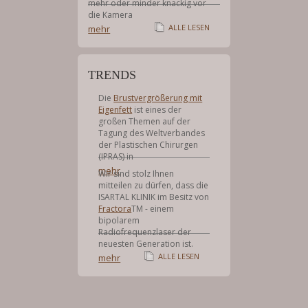
mehr oder minder knackig vor
die Kamera
ALLE LESEN
mehr
TRENDS
Die
Brustvergrößerung mit
Eigenfett
ist eines der
großen Themen auf der
Tagung des Weltverbandes
der Plastischen Chirurgen
(IPRAS) in
mehr
Wir sind stolz Ihnen
mitteilen zu dürfen, dass die
ISARTAL KLINIK im Besitz von
Fractora
TM - einem
bipolarem
Radiofrequenzlaser der
neuesten Generation ist.
ALLE LESEN
mehr