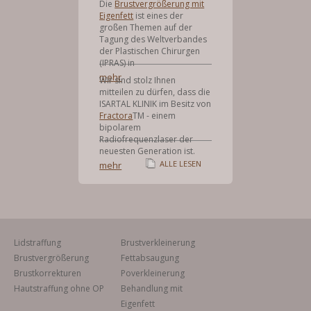
Die
Brustvergrößerung mit
Eigenfett
ist eines der
großen Themen auf der
Tagung des Weltverbandes
der Plastischen Chirurgen
(IPRAS) in
mehr
Wir sind stolz Ihnen
mitteilen zu dürfen, dass die
ISARTAL KLINIK im Besitz von
Fractora
TM - einem
bipolarem
Radiofrequenzlaser der
neuesten Generation ist.
ALLE LESEN
mehr
Lidstraffung
Brustverkleinerung
Brustvergrößerung
Fettabsaugung
Brustkorrekturen
Poverkleinerung
Hautstraffung ohne OP
Behandlung mit
Eigenfett