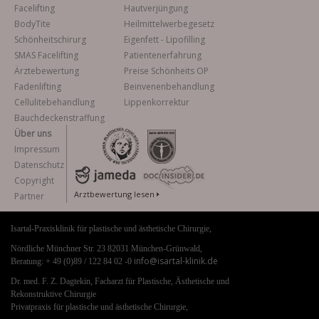
Facelifting
Hautverjüngung
BodyTite
Heilmittelwerbegesetz
Schönheitschirurg
Eigenfett - Lipofilling
SMAS Facelifting
Patientenerfahrung
Ärztebewertung
Preise Schönheits OP
Fadenlifting
Beinvenenbehandlung
Cellulitebehandlung
Lippenkorrektur
Bauchdeckenstraffung
Über uns
Impressum
Datenschutz
Copyright
Arztbewertung lesen
Partner
Isartal-Praxisklinik für plastische und ästhetische Chirurgie,
Nördliche Münchner Str. 23 82031 München-Grünwald,
info@isartal-klinik.de
Beratung: + 49 (0)89 / 122 84 02 -0
Dr. med. F. Z. Dagtekin, Facharzt für Plastische, Ästhetische und
Rekonstruktive Chirurgie
Privatpraxis für plastische und ästhetische Chirurgie,