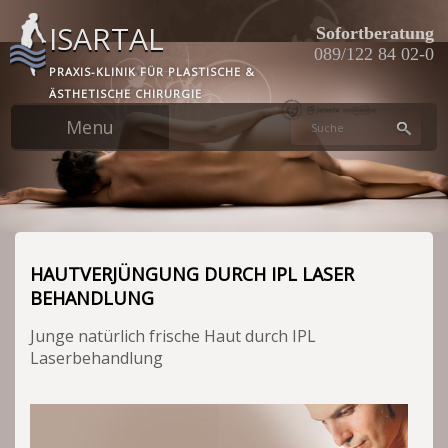
Skip
ISARTAL
to
Sofortberatung
main
089/122 84 02-0
PRAXIS-KLINIK FÜR PLASTISCHE &
content
ÄSTHETISCHE CHIRURGIE
HAUTVERJÜNGUNG DURCH IPL LASER
BEHANDLUNG
Junge natürlich frische Haut durch IPL
Laserbehandlung