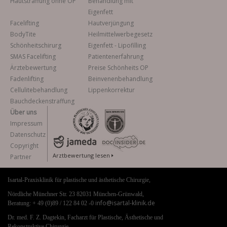
Hautstraffung ohne OP
Behandlung mit
Eigenfett
Facelifting
Hautverjüngung
BodyTite
Heilmittelwerbegesetz
Schönheitschirurg
Eigenfett - Lipofilling
SMAS Facelifting
Patientenerfahrung
Ärztebewertung
Preise Schönheits OP
Fadenlifting
Beinvenenbehandlung
Cellulitebehandlung
Lippenkorrektur
Bauchdeckenstraffung
Über uns
Impressum
Datenschutz
Copyright
Arztbewertung lesen
Partner
Isartal-Praxisklinik für plastische und ästhetische Chirurgie,
Nördliche Münchner Str. 23 82031 München-Grünwald,
info@isartal-klinik.de
Beratung: + 49 (0)89 / 122 84 02 -0
Dr. med. F. Z. Dagtekin, Facharzt für Plastische, Ästhetische und
Rekonstruktive Chirurgie