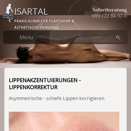
Skip
ISARTAL
to
Sofortberatung
main
089/122 84 02-0
PRAXIS-KLINIK FÜR PLASTISCHE &
content
ÄSTHETISCHE CHIRURGIE
LIPPENAKZENTUIERUNGEN -
LIPPENKORREKTUR
Asymmetrische - schiefe Lippen korrigieren