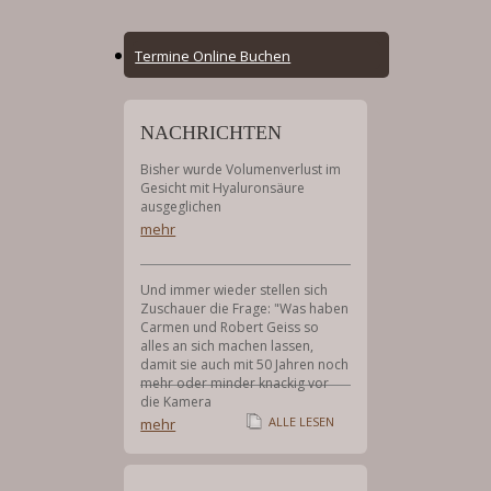
Online
Termine Online Buchen
Booking
Menu
NACHRICHTEN
Bisher wurde Volumenverlust im
Gesicht mit Hyaluronsäure
ausgeglichen
mehr
Und immer wieder stellen sich
Zuschauer die Frage: "Was haben
Carmen und Robert Geiss so
alles an sich machen lassen,
damit sie auch mit 50 Jahren noch
mehr oder minder knackig vor
die Kamera
ALLE LESEN
mehr