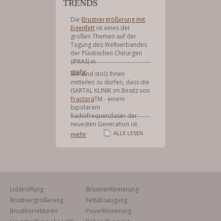
TRENDS
Die
Brustvergrößerung mit
Eigenfett
ist eines der
großen Themen auf der
Tagung des Weltverbandes
der Plastischen Chirurgen
(IPRAS) in
mehr
Wir sind stolz Ihnen
mitteilen zu dürfen, dass die
ISARTAL KLINIK im Besitz von
Fractora
TM - einem
bipolarem
Radiofrequenzlaser der
neuesten Generation ist.
ALLE LESEN
mehr
Lidstraffung
Brustverkleinerung
Brustvergrößerung
Fettabsaugung
Brustkorrekturen
Poverkleinerung