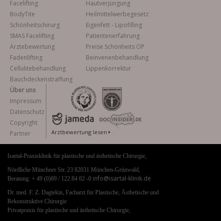
Facelifting
Hautverjüngung
BodyTite
Heilmittelwerbegesetz
Schönheitschirurg
Eigenfett - Lipofilling
SMAS Facelifting
Patientenerfahrung
Ärztebewertung
Preise Schönheits OP
Fadenlifting
Beinvenenbehandlung
Cellulitebehandlung
Lippenkorrektur
Bauchdeckenstraffung
Über uns
Impressum
Datenschutz
Copyright
Arztbewertung lesen
Partner
Isartal-Praxisklinik für plastische und ästhetische Chirurgie,
Nördliche Münchner Str. 23 82031 München-Grünwald,
info@isartal-klinik.de
Beratung: + 49 (0)89 / 122 84 02 -0
Dr. med. F. Z. Dagtekin, Facharzt für Plastische, Ästhetische und
Rekonstruktive Chirurgie
Privatpraxis für plastische und ästhetische Chirurgie,