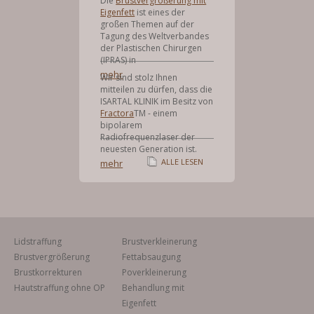
Die
Brustvergrößerung mit
Eigenfett
ist eines der
großen Themen auf der
Tagung des Weltverbandes
der Plastischen Chirurgen
(IPRAS) in
mehr
Wir sind stolz Ihnen
mitteilen zu dürfen, dass die
ISARTAL KLINIK im Besitz von
Fractora
TM - einem
bipolarem
Radiofrequenzlaser der
neuesten Generation ist.
ALLE LESEN
mehr
Lidstraffung
Brustverkleinerung
Brustvergrößerung
Fettabsaugung
Brustkorrekturen
Poverkleinerung
Hautstraffung ohne OP
Behandlung mit
Eigenfett